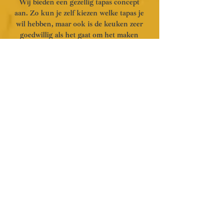
Wij bieden een gezellig tapas concept
aan. Zo kun je zelf kiezen welke tapas je
wil hebben, maar ook is de keuken zeer
goedwillig als het gaat om het maken
van een verrassende verzameling tapas.
Met dagverse producten wordt er een
selectie van overheerlijke gerechten
voor je op tafel getoverd!
Je maakt kennis en geniet van de
heerlijke smaken van de Mediterrane
keuken. In combinatie een ruim
assortiment aan heerlijke wijnen,
Spaanse muziek en goede service
brengen wij het zonnige Spanje naar
het mooie Assen. Bekijk hieronder
alvast onze menukaart.
- Klik op de kaart om te vergroten -