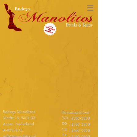
Bodega Manolitos
Openingstijden
Markt 15, 9401 GT
WO
:
1500-2300
Assen, Nederland
DO
:
1500-2300
VR
0592331011
:
1400-0000
ZA
info@manolitos.nl
:
1400-0000